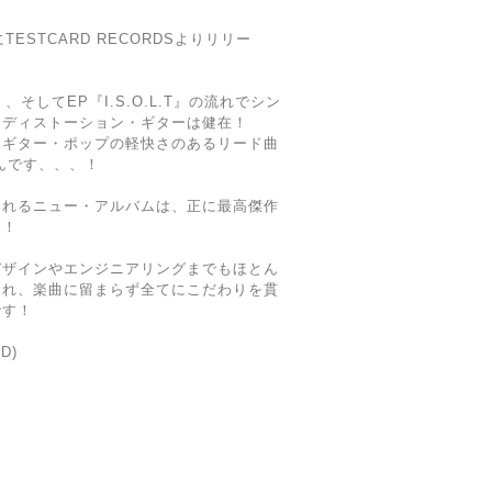
遂にTESTCARD RECORDSよりリリー
G』、そしてEP『I.S.O.L.T』の流れでシン
なディストーション・ギターは健在！
、ギター・ポップの軽快さのあるリード曲
なんです、、、！
られるニュー・アルバムは、正に最高傑作
ん！
デザインやエンジニアリングまでもほとん
され、楽曲に留まらず全てにこだわりを貫
です！
CD)