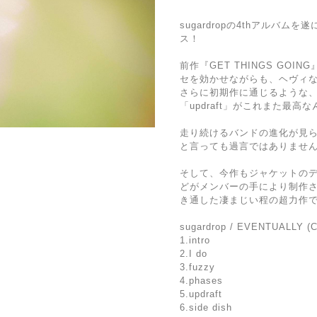
sugardropの4thアルバムを
ス！
前作『GET THINGS GOIN
セを効かせながらも、ヘヴィ
さらに初期作に通じるような
「updraft」がこれまた最高
走り続けるバンドの進化が見
と言っても過言ではありませ
そして、今作もジャケットの
どがメンバーの手により制作
き通した凄まじい程の超力作
sugardrop / EVENTUALLY (
1.intro
2.I do
3.fuzzy
4.phases
5.updraft
6.side dish