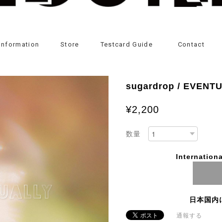
Information
Store
Testcard Guide
Contact
sugardrop / EVENT
¥2,200
数量
Internationa
日本国内
通報する