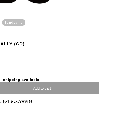
Bandcamp
UALLY (CD)
l shipping available
Add to cart
にお住まいの方向け