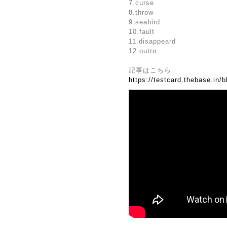
7.curse
8.throw
9.seabird
10.fault
11.disappeard
12.outro
記事はこちら
https://testcard.thebase.in/