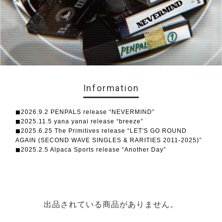
Information
◼︎2026.9.2 PENPALS release “NEVERMIND”
◼︎2025.11.5 yana yanai release “breeze”
◼︎2025.6.25 The Primitives release “LET'S GO ROUND
AGAIN (SECOND WAVE SINGLES & RARITIES 2011-2025)”
◼︎2025.2.5 Alpaca Sports release “Another Day”
出品されている商品がありません。