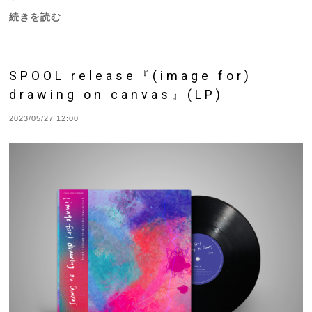
続きを読む
SPOOL release『(image for)
drawing on canvas』(LP)
2023/05/27 12:00