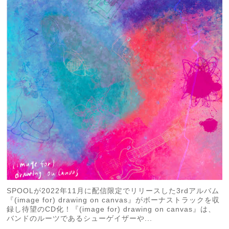
SPOOLが2022年11月に配信限定でリリースした3rdアルバム
『(image for) drawing on canvas』がボーナストラックを収
録し待望のCD化！『(image for) drawing on canvas』は、
バンドのルーツであるシューゲイザーや...