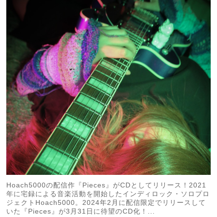
Hoach5000の配信作『Pieces』がCDとしてリリース！2021
年に宅録による音楽活動を開始したインディロック・ソロプロ
ジェクトHoach5000。2024年2月に配信限定でリリースして
いた『Pieces』が3月31日に待望のCD化！...