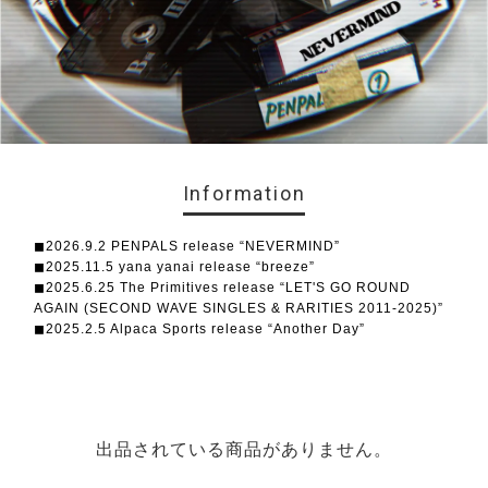
Information
◼︎2026.9.2 PENPALS release “NEVERMIND”
◼︎2025.11.5 yana yanai release “breeze”
◼︎2025.6.25 The Primitives release “LET'S GO ROUND
AGAIN (SECOND WAVE SINGLES & RARITIES 2011-2025)”
◼︎2025.2.5 Alpaca Sports release “Another Day”
出品されている商品がありません。