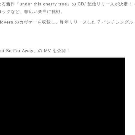
作『under this cherry tree』の CD/ 配信リリースが
ナロックなど、幅広い楽曲に挑戦。
 Exlovers のカヴァーを収録し、
昨年リリースした 7 インチシングル『Ano
t So Far Away」の MV を公開！