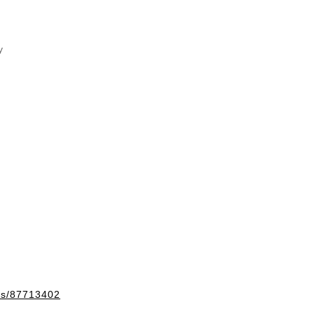
y
ems/87713402