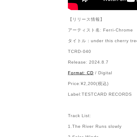
【リリース情報】
アーティスト名:
Ferri-Chrome
タイトル：
under this cherry tre
TCRD-040
Release: 2024.8.7
Format: CD
/ Digital
Price:¥2,200(税込)
Label:TESTCARD RECORDS
Track List:
1.The River Runs slowly
2.Solar Winds