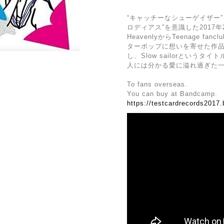
“キャッチーなシューゲイザー
ロディアス”を意識した2017年2n
HeavenlyからTeenage fan
ターポップに想いを寄せた作品。RI
し、Slow sailorというタイ
人には分かる愛に溢れ過ぎた
To fans overseas.
You can buy at Bandcamp.
https://testcardrecords201