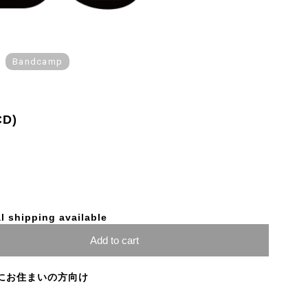
Bandcamp
CD)
l shipping available
Add to cart
にお住まいの方向け