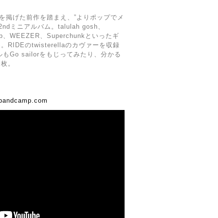
”を掲げた前作を踏まえ、”よりポップでメ
dミニアルバム。talulah gosh、
club、WEEZER、Superchunkといったギ
DEのtwisterellaのカヴァーを収録
トルもGo sailorをもじってみたり、分かる
一枚。
7.bandcamp.com