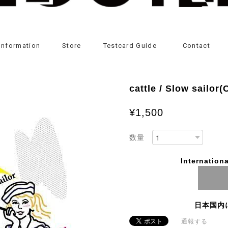
Information
Store
Testcard Guide
Contact
cattle / Slow sailor(
¥1,500
数量
Internationa
日本国内
通報する