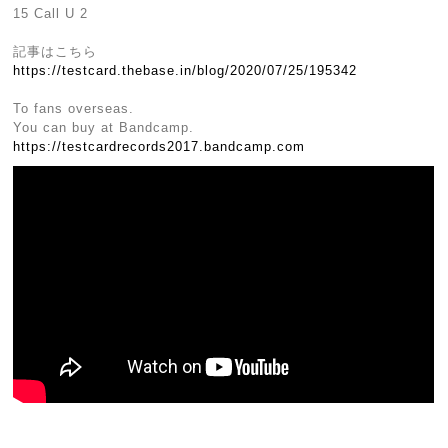
15 Call U 2
記事はこちら
https://testcard.thebase.in/blog/2020/07/25/195342
To fans overseas.
You can buy at Bandcamp.
https://testcardrecords2017.bandcamp.com