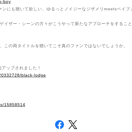
o-boy
vicファンにも聴いて欲しい、ゆるっとノイジーなジザメリmeetsペイ
ゲイザー・シーンの方々がこうやって新たなアプローチをするこ
、この両タイトルを聴いてこそ真のファンではないでしょうか。
er’s)アップされました！
220332728/black-lodge
ems/15858514