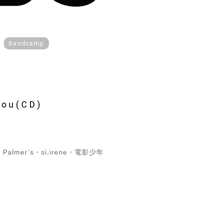
Bandcamp
ou(CD)
er’s・si,irene・電影少年