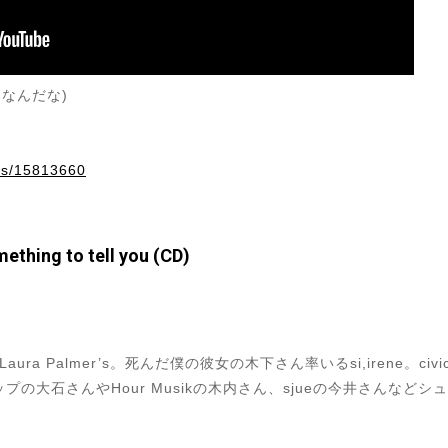
好きなんだな)
ems/15813660
mething to tell you (CD)
ra Palmer’s。死んだ僕の彼女の木下さん率いるsi,irene。c
スキップの大石さんやHour Musikの木内さん、sjueの今井さんな