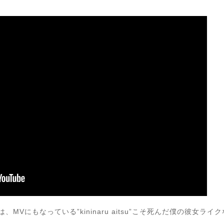
、MVにもなっている”kininaru aitsu”こそ死んだ僕の彼女