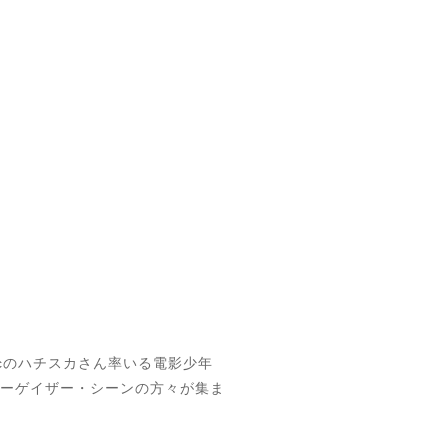
ivicのハチスカさん率いる電影少年
どシューゲイザー・シーンの方々が集ま