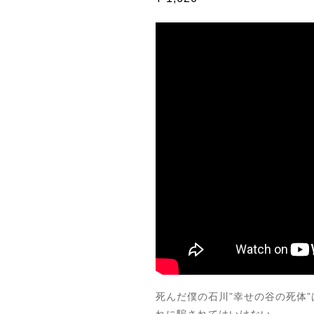
死んだ僕の石川”幸せの谷の死体”は
れに騙されてはいけない。