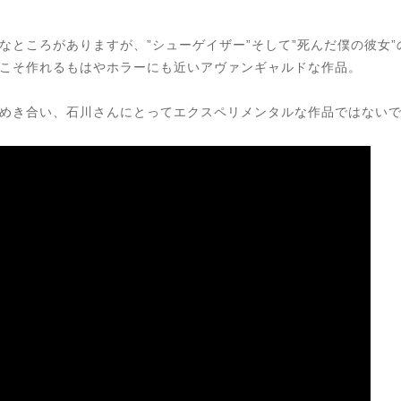
なところがありますが、”シューゲイザー”そして”死んだ僕の彼女
こそ作れるもはやホラーにも近いアヴァンギャルドな作品。
めき合い、石川さんにとってエクスペリメンタルな作品ではない