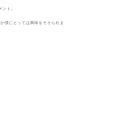
ブメント。
とか僕にとっては興味をそそられま