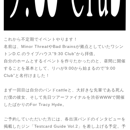
これから不定期でイベントやります！
名前は、Minor ThreatやBad Brainsが拠点としていたワシン
トンD.C.のライブハウス”9:30 Club”から拝借。
自分のホームとするイベントを作りたかったのと、昼間に開催
することを基本として、リハが9:00から始まるので”9:00
Club”と名付けました！
まず一回目は自分のバンドcattleと、大好きな先輩である死ん
だ僕の彼女、そして先日ツアーファイナルを渋谷WWWで開催
したばかりのFor Tracy Hyde。
ご予約していただいた方には、各出演バンドのインタビューを
掲載したジン「Testcard Guide Vol.2」を差し上げる予定。予