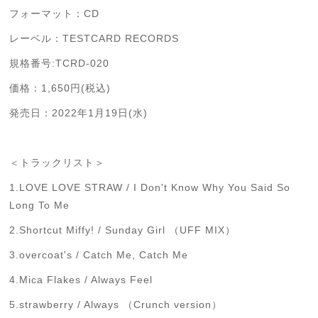
フォーマット：CD
レーベル：TESTCARD RECORDS
規格番号:TCRD-020
価格：1,650円(税込)
発売日：2022年1月19日(水)
＜トラックリスト＞
1.LOVE LOVE STRAW / I Don't Know Why You Said So
Long To Me
2.Shortcut Miffy! / Sunday Girl （UFF MIX）
3.overcoat's / Catch Me, Catch Me
4.Mica Flakes / Always Feel
5.strawberry / Always （Crunch version）