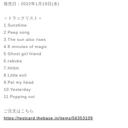
発売日：2022年1月19日(水)
＜トラックリスト＞
1.Sunshine
2.Peep song
3.The sun also rises
4.8 minutes of magic
5.Ghost girl friend
6.rabuka
7.hhltm
8.Little evil
9.Pet my head
10.Yesterday
11.Popping out
ご注文はこちら
https://testcard.thebase.in/items/56353109