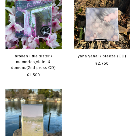
broken little sister /
yana yanai / breeze (CD)
memories,violet &
¥2,750
demons(2nd press CD)
¥1,500