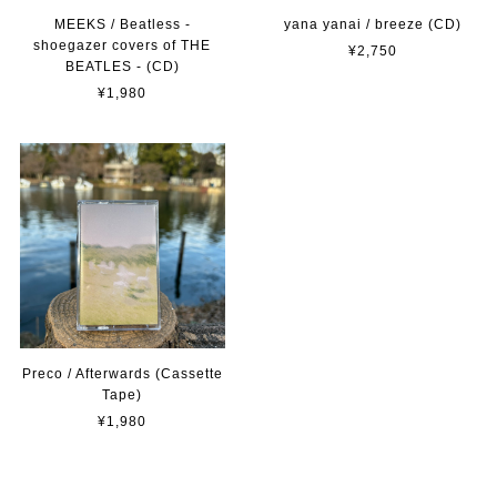
MEEKS / Beatless -
yana yanai / breeze (CD)
shoegazer covers of THE
¥2,750
BEATLES - (CD)
¥1,980
Preco / Afterwards (Cassette
Tape)
¥1,980